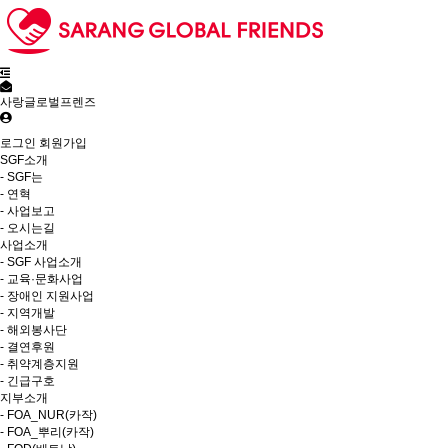
사랑글로벌프렌즈
로그인
회원가입
SGF소개
- SGF는
- 연혁
- 사업보고
- 오시는길
사업소개
- SGF 사업소개
- 교육·문화사업
- 장애인 지원사업
- 지역개발
- 해외봉사단
- 결연후원
- 취약계층지원
- 긴급구호
지부소개
- FOA_NUR(카작)
- FOA_뿌리(카작)