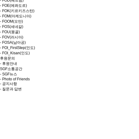
- FOD(베트남)
- FOE(에콰도르)
- FOK(키르키즈스탄)
- FOM(마케도니아)
- FOOM(오만)
- FOS(세네갈)
- FOU(몽골)
- FOV(러시아)
- FOSA(남아공)
- FOI_FirstStep(인도)
- FOI_Kisan(인도)
후원문의
- 후원안내
SGF소통공간
- SGF뉴스
- Photo of Friends
- 공지사항
- 질문과 답변