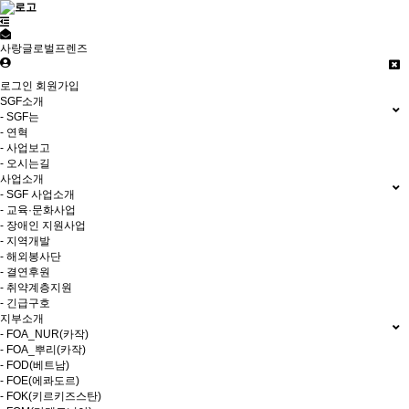
사랑글로벌프렌즈
로그인
회원가입
SGF소개
- SGF는
- 연혁
- 사업보고
- 오시는길
사업소개
- SGF 사업소개
- 교육·문화사업
- 장애인 지원사업
- 지역개발
- 해외봉사단
- 결연후원
- 취약계층지원
- 긴급구호
지부소개
- FOA_NUR(카작)
- FOA_뿌리(카작)
- FOD(베트남)
- FOE(에콰도르)
- FOK(키르키즈스탄)