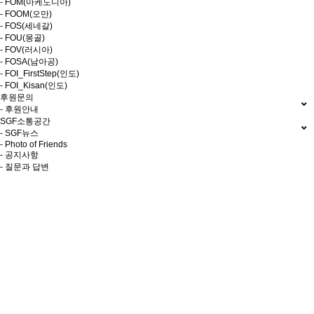
- FOM(마케도니아)
- FOOM(오만)
- FOS(세네갈)
- FOU(몽골)
- FOV(러시아)
- FOSA(남아공)
- FOI_FirstStep(인도)
- FOI_Kisan(인도)
후원문의
- 후원안내
SGF소통공간
- SGF뉴스
- Photo of Friends
- 공지사항
- 질문과 답변