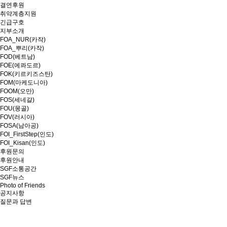
결연후원
취약계층지원
긴급구호
지부소개
FOA_NUR(카작)
FOA_뿌리(카작)
FOD(베트남)
FOE(에콰도르)
FOK(키르키즈스탄)
FOM(마케도니아)
FOOM(오만)
FOS(세네갈)
FOU(몽골)
FOV(러시아)
FOSA(남아공)
FOI_FirstStep(인도)
FOI_Kisan(인도)
후원문의
후원안내
SGF소통공간
SGF뉴스
Photo of Friends
공지사항
질문과 답변