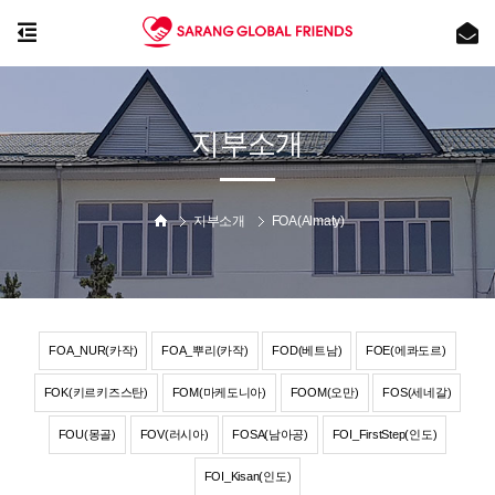
지부소개
지부소개
FOA(Almaty)
FOA_NUR(카작)
FOA_뿌리(카작)
FOD(베트남)
FOE(에콰도르)
FOK(키르키즈스탄)
FOM(마케도니아)
FOOM(오만)
FOS(세네갈)
FOU(몽골)
FOV(러시아)
FOSA(남아공)
FOI_FirstStep(인도)
FOI_Kisan(인도)