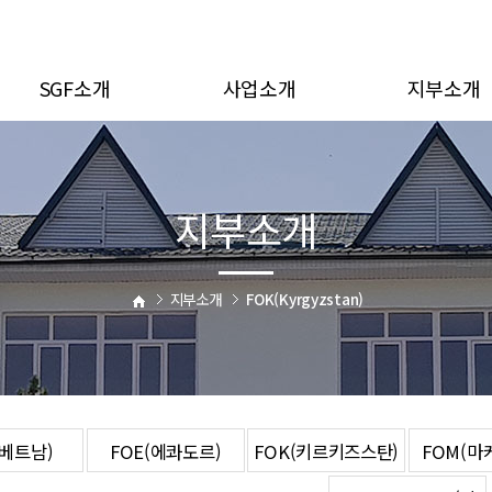
SGF소개
사업소개
지부소개
SGF는
SGF 사업소개
FOA_NUR(카
연혁
교육·문화사업
FOA_뿌리(카작
지부소개
사업보고
장애인 지원사업
FOD(베트남)
오시는길
지역개발
FOE(에콰도르
해외봉사단
FOK(키르키즈스
지부소개
FOK(Kyrgyzstan)
결연후원
FOM(마케도니
취약계층지원
FOOM(오만)
긴급구호
FOS(세네갈)
FOU(몽골)
(베트남)
FOE(에콰도르)
FOK(키르키즈스탄)
FOM(마
FOV(러시아)