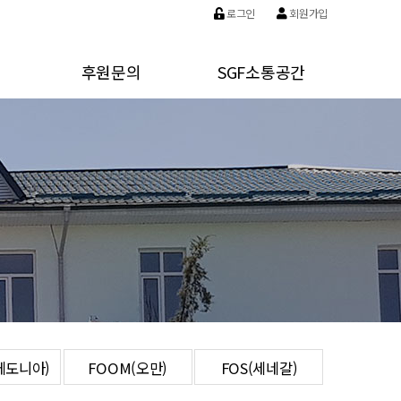
로그인
회원가입
후원문의
SGF소통공간
작)
후원안내
SGF뉴스
)
Photo of Friends
공지사항
)
질문과 답변
탄)
아)
케도니아)
FOOM(오만)
FOS(세네갈)