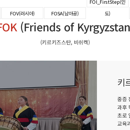
FOI_FirstStep(인
FOSA(남아공
FOI_FirstStep
FOV(러시아)
FOSA(남아공)
도)
FOI_Kisan(인
FOK
(Friends of Kyrgyzstan
(키르키즈스탄, 비쉬켁)
키
중증 
과후 
초로 
교육과