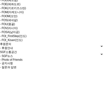
- FOD(베트남)
- FOE(에콰도르)
- FOK(키르키즈스탄)
- FOM(마케도니아)
- FOOM(오만)
- FOS(세네갈)
- FOU(몽골)
- FOV(러시아)
- FOSA(남아공)
- FOI_FirstStep(인도)
- FOI_Kisan(인도)
후원문의
- 후원안내
SGF소통공간
- SGF뉴스
- Photo of Friends
- 공지사항
- 질문과 답변