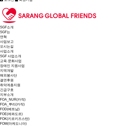
SGF소개
SGF는
연혁
사업보고
오시는길
사업소개
SGF 사업소개
교육·문화사업
장애인 지원사업
지역개발
해외봉사단
결연후원
취약계층지원
긴급구호
지부소개
FOA_NUR(카작)
FOA_뿌리(카작)
FOD(베트남)
FOE(에콰도르)
FOK(키르키즈스탄)
FOM(마케도니아)