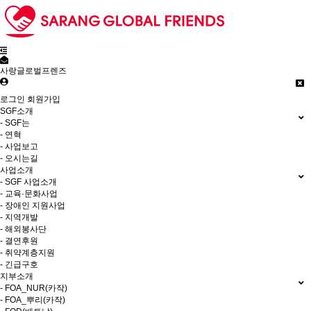
사랑글로벌프렌즈
로그인
회원가입
SGF소개
- SGF는
- 연혁
- 사업보고
- 오시는길
사업소개
- SGF 사업소개
- 교육·문화사업
- 장애인 지원사업
- 지역개발
- 해외봉사단
- 결연후원
- 취약계층지원
- 긴급구호
지부소개
- FOA_NUR(카작)
- FOA_뿌리(카작)