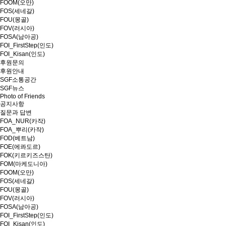
FOOM(오만)
FOS(세네갈)
FOU(몽골)
FOV(러시아)
FOSA(남아공)
FOI_FirstStep(인도)
FOI_Kisan(인도)
후원문의
후원안내
SGF소통공간
SGF뉴스
Photo of Friends
공지사항
질문과 답변
FOA_NUR(카작)
FOA_뿌리(카작)
FOD(베트남)
FOE(에콰도르)
FOK(키르키즈스탄)
FOM(마케도니아)
FOOM(오만)
FOS(세네갈)
FOU(몽골)
FOV(러시아)
FOSA(남아공)
FOI_FirstStep(인도)
FOI_Kisan(인도)